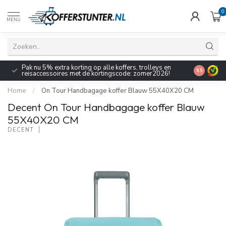
0
MENU
Pak nu 5% extra korting op alle koffers, trolleys en
9.5
reisaccessoires met de kortingscode: zomer2026!
Home
/
On Tour Handbagage koffer Blauw 55X40X20 CM
Decent On Tour Handbagage koffer Blauw
55X40X20 CM
DECENT