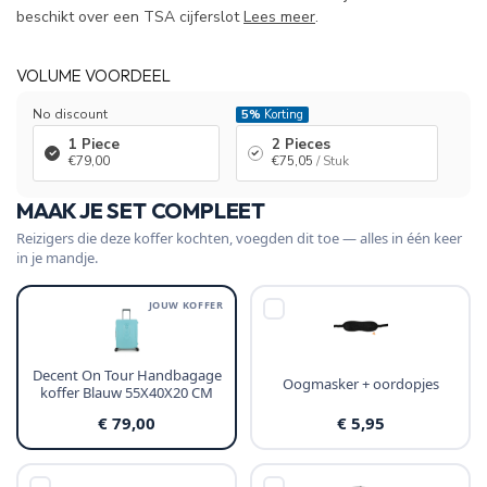
beschikt over een TSA cijferslot
Lees meer
.
VOLUME VOORDEEL
No discount
5%
Korting
1 Piece
2 Pieces
€79,00
€75,05
/ Stuk
MAAK JE SET COMPLEET
Reizigers die deze koffer kochten, voegden dit toe — alles in één keer
in je mandje.
JOUW KOFFER
Decent On Tour Handbagage
Oogmasker + oordopjes
koffer Blauw 55X40X20 CM
€ 79,00
€ 5,95