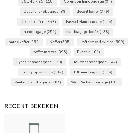
56 x 45 x 25
(118)
Corendon handbagage
(94)
Decent handbagage
(88)
decent koffer
(349)
Decent koffers
(352)
EasyJet Handbagage
(105)
handbagage
(251)
handbagage koffer
(138)
harde koffer
(259)
Koffer
(535)
koffer met 4 wielen
(500)
koffer met tsa
(395)
Ryanair
(101)
Ryanair handbagage
(120)
Trolley handbagage
(142)
Trolley op wieltjes
(142)
TUI handbagage
(106)
Vueling handbagage
(104)
Wizz Air handbagage
(101)
RECENT BEKEKEN