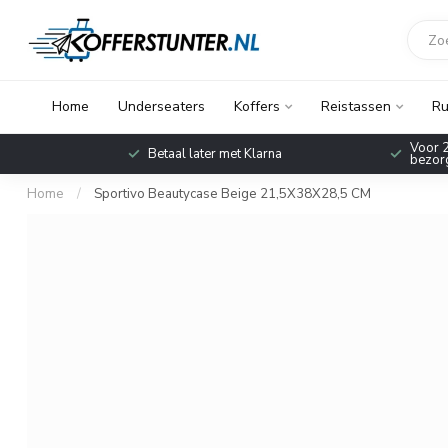
Home
Underseaters
Koffers
Reistassen
Ru
Voor 2
Betaal later met Klarna
bezorg
Home
/
Sportivo Beautycase Beige 21,5X38X28,5 CM