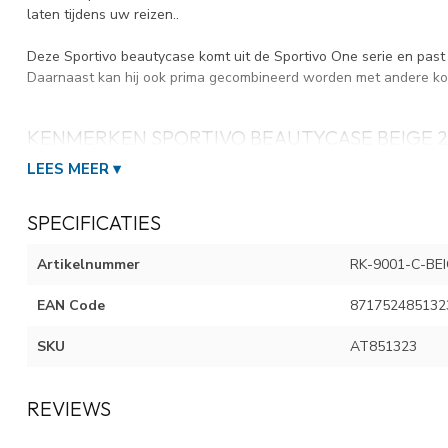
laten tijdens uw reizen..
Deze Sportivo beautycase komt uit de Sportivo One serie en past d
Daarnaast kan hij ook prima gecombineerd worden met andere kof
KENMERKEN SPORTIVO BEAUTYCASE BEIGE 21
Materiaal:
Polypropyleen
LEES MEER ▾
Afmeting
21,5X38X28,5 cm
Gewicht
1300 gram
SPECIFICATIES
Inhoud
14 liter
Garantie
2 jaar fabrieksgarantie+
Artikelnummer
RK-9001-C-BE
+Wij zijn officieel dealer van het merk, voor de garantieafhandelin
EAN Code
871752485132
SKU
AT851323
REVIEWS