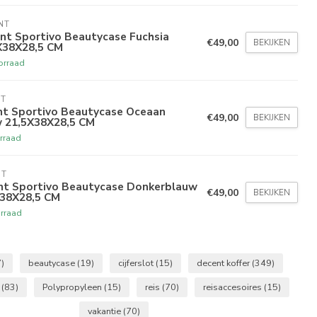
NT
nt Sportivo Beautycase Fuchsia
€49,00
BEKIJKEN
X38X28,5 CM
orraad
NT
t Sportivo Beautycase Oceaan
€49,00
BEKIJKEN
 21,5X38X28,5 CM
rraad
NT
nt Sportivo Beautycase Donkerblauw
€49,00
BEKIJKEN
X38X28,5 CM
rraad
)
beautycase
(19)
cijferslot
(15)
decent koffer
(349)
t
(83)
Polypropyleen
(15)
reis
(70)
reisaccesoires
(15)
vakantie
(70)