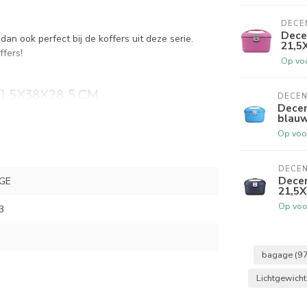
DECE
Dece
an ook perfect bij de koffers uit deze serie.
21,5
fers!
Op vo
,5X38X28,5 CM
DECE
Decen
blauw
Op voo
DECE
Dece
IGE
g kunt u bij ons terecht
21,5
Op voo
3
bagage
(97
Lichtgewich