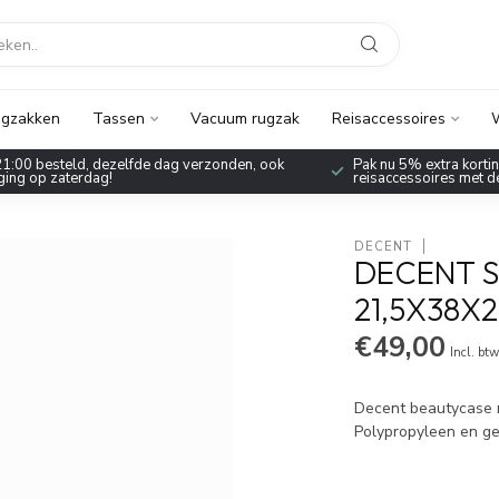
gzakken
Tassen
Vacuum rugzak
Reisaccessoires
W
1:00 besteld, dezelfde dag verzonden, ook
Pak nu 5% extra korting
ing op zaterdag!
reisaccessoires met 
DECENT
DECENT S
21,5X38X2
€49,00
Incl. bt
Decent beautycase m
Polypropyleen en g