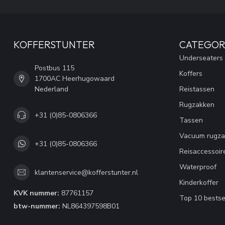
KOFFERSTUNTER
CATEGOR
Underseaters
Postbus 115
Koffers
1700AC Heerhugowaard
Nederland
Reistassen
Rugzakken
+31 (0)85-0806366
Tassen
Vacuum rugza
+31 (0)85-0806366
Reisaccessoir
Waterproof
klantenservice@kofferstunter.nl
Kinderkoffer
KVK nummer:
87761157
Top 10 bestse
btw-nummer:
NL864397598B01