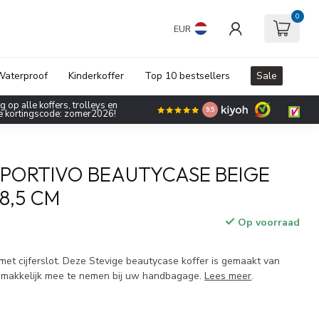
0
EUR
aterproof
Kinderkoffer
Top 10 bestsellers
Sale
 op alle koffers, trolleys en
9.5
de kortingscode: zomer2026!
PORTIVO BEAUTYCASE BEIGE
8,5 CM
Op voorraad
w
et cijferslot. Deze Stevige beautycase koffer is gemaakt van
emakkelijk mee te nemen bij uw handbagage.
Lees meer
.