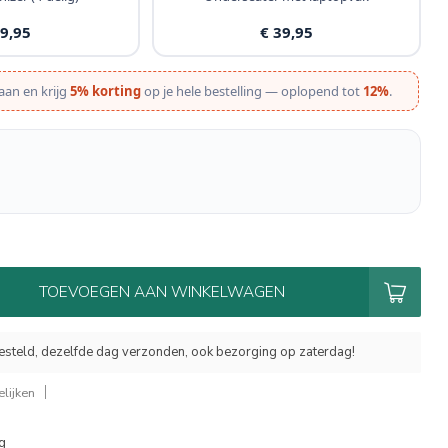
19,95
€ 39,95
aan en krijg
5% korting
op je hele bestelling — oplopend tot
12%
.
TOEVOEGEN AAN WINKELWAGEN
esteld, dezelfde dag verzonden, ook bezorging op zaterdag!
lijken
g