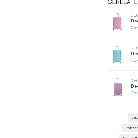
GERELATE
DE
De
Op 
DE
De
Op 
DE
De
Op 
dec
koffer