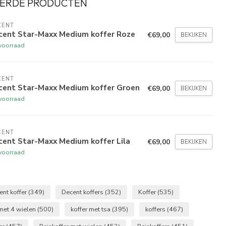
ERDE PRODUCTEN
CENT
cent Star-Maxx Medium koffer Roze
€69,00
BEKIJKEN
voorraad
CENT
cent Star-Maxx Medium koffer Groen
€69,00
BEKIJKEN
voorraad
CENT
cent Star-Maxx Medium koffer Lila
€69,00
BEKIJKEN
voorraad
ent koffer
(349)
Decent koffers
(352)
Koffer
(535)
 met 4 wielen
(500)
koffer met tsa
(395)
koffers
(467)