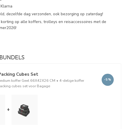
 Klarna
eld, dezelfde dag verzonden, ook bezorging op zaterdag!
korting op alle koffers, trolleys en reisaccessoires met de
omer2026!
BUNDELS
Packing Cubes Set
-5%
edium koffer Geel 66X42X26 CM
+
4-delige koffer
packing cubes set voor Bagage
+