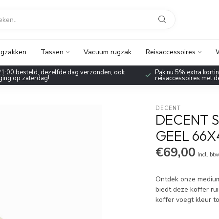
gzakken
Tassen
Vacuum rugzak
Reisaccessoires
W
1:00 besteld, dezelfde dag verzonden, ook
Pak nu 5% extra korting
ing op zaterdag!
reisaccessoires met 
DECENT
DECENT 
GEEL 66X
€69,00
Incl. bt
Ontdek onze medium
biedt deze koffer ru
koffer voegt kleur 