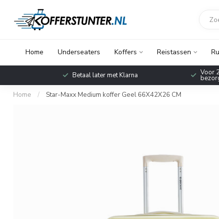
Home
Underseaters
Koffers
Reistassen
Ru
Voor 2
Betaal later met Klarna
bezorg
Home
/
Star-Maxx Medium koffer Geel 66X42X26 CM