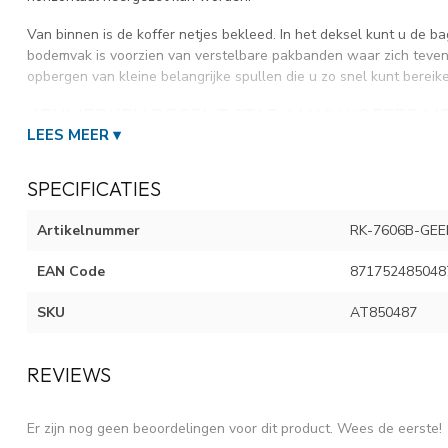
Van binnen is de koffer netjes bekleed. In het deksel kunt u de b
bodemvak is voorzien van verstelbare pakbanden waar zich teven
opbergen van kleine belangrijke spullen die u zo snel kunt bereik
KENMERKEN DECENT STAR-MAXX KOFFER ME
LEES MEER ▾
LITER
Materiaal
ABS
Type
Medium
SPECIFICATIES
Afmeting Buitenmaat
66x42x26 cm
Artikelnummer
RK-7606B-GEE
Gewicht
3700 gram
Inhoud
65 Liter*
EAN Code
871752485048
Sluiting:
Rits TSA-Cijferslot
Trolleysysteem
Trekstang, 4-wielen
SKU
AT850487
(Fabrieks)Garantie
2 jaar
REVIEWS
Voordelen Decent Star-Maxx Kofferset:
- Lichte koffer
- Gemakkelijk instelbare cijfersloten
Er zijn nog geen beoordelingen voor dit product. Wees de eerste!
- 4-wielen trolley systeem