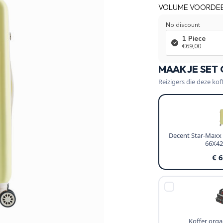
VOLUME VOORDE
No discount
1 Piece
€69,00
MAAK JE SET
Reizigers die deze kof
Decent Star-Maxx
66X4
€ 
Koffer organ