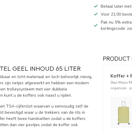
Betaal later met
Voor 21:00 best
Pak nu 5% extra 
kortingscode: z
PRODUCT 
EL GEEL INHOUD 65 LITER
Koffer + 
baar en licht materiaal en toch behoorlijk stevig,
Star-Maxx M
ers zijn netjes afgewerkt en hebben een modern
organizer - 
 een trolleysysteem met vier dubbele
n kunt u de koffers ook naast u rijden.
met TSA-cijferslot waarvan u eenvoudig zelf de
 zit bevestigd waar u de trekkers van de rits in
ffer heeft twee handvatten zodat u de koffers
zitten dan vier pootjes zodat de koffer ook