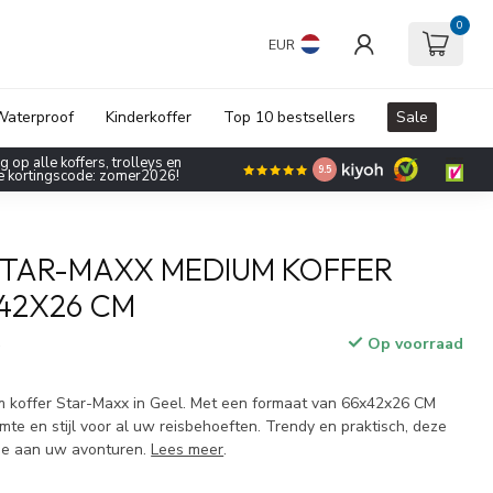
0
EUR
aterproof
Kinderkoffer
Top 10 bestsellers
Sale
 op alle koffers, trolleys en
9.5
de kortingscode: zomer2026!
STAR-MAXX MEDIUM KOFFER
42X26 CM
Op voorraad
w
 koffer Star-Maxx in Geel. Met een formaat van 66x42x26 CM
imte en stijl voor al uw reisbehoeften. Trendy en praktisch, deze
toe aan uw avonturen.
Lees meer
.