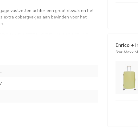
agage vastzetten achter een groot ritsvak en het
s extra opbergvakjes aan bevinden voor het
en.
DIUM PASTEL GEEL INHOUD 65
Enrico + 
Star-Maxx M
L
7