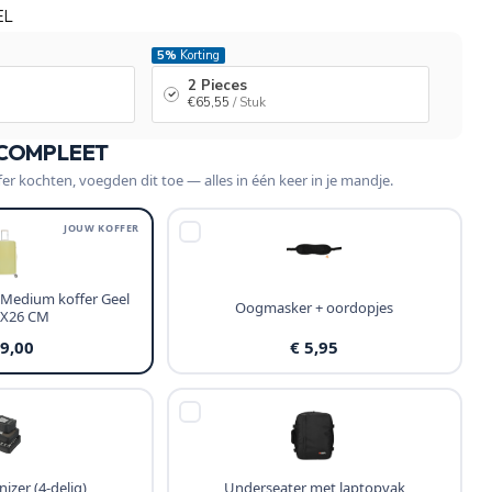
EL
5%
Korting
2 Pieces
€65,55
/ Stuk
 COMPLEET
fer kochten, voegden dit toe — alles in één keer in je mandje.
JOUW KOFFER
 Medium koffer Geel
Oogmasker + oordopjes
2X26 CM
69,00
€ 5,95
izer (4-delig)
Underseater met laptopvak