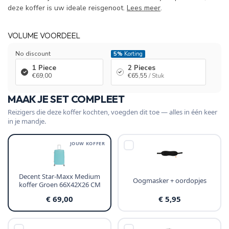
deze koffer is uw ideale reisgenoot.
Lees meer
.
VOLUME VOORDEEL
No discount
5%
Korting
1 Piece
2 Pieces
€69,00
€65,55
/ Stuk
MAAK JE SET COMPLEET
Reizigers die deze koffer kochten, voegden dit toe — alles in één keer
in je mandje.
JOUW KOFFER
Decent Star-Maxx Medium
Oogmasker + oordopjes
koffer Groen 66X42X26 CM
€ 69,00
€ 5,95