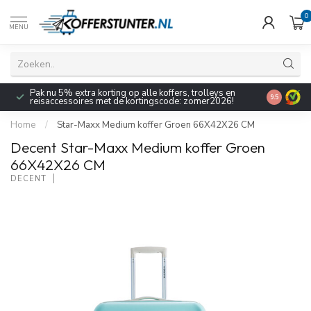
0
MENU
Pak nu 5% extra korting op alle koffers, trolleys en
9.5
reisaccessoires met de kortingscode: zomer2026!
Home
/
Star-Maxx Medium koffer Groen 66X42X26 CM
Decent Star-Maxx Medium koffer Groen
66X42X26 CM
DECENT