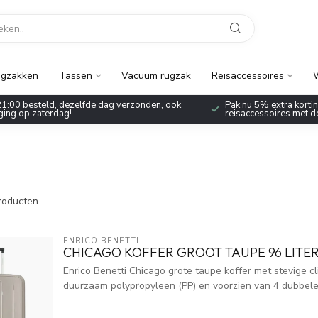
gzakken
Tassen
Vacuum rugzak
Reisaccessoires
W
1:00 besteld, dezelfde dag verzonden, ook
Pak nu 5% extra korting
ing op zaterdag!
reisaccessoires met 
roducten
ENRICO BENETTI
CHICAGO KOFFER GROOT TAUPE 96 LITER
Enrico Benetti Chicago grote taupe koffer met stevige cl
duurzaam polypropyleen (PP) en voorzien van 4 dubbele