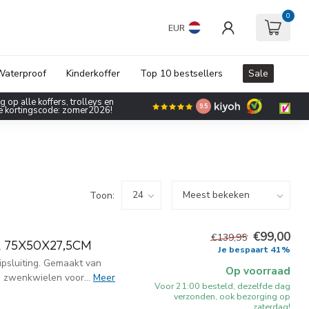
0
EUR
aterproof
Kinderkoffer
Top 10 bestsellers
Sale
 op alle koffers, trolleys en
9.5
de kortingscode: zomer2026!
Toon:
€99,00
€139,95
 75X50X27,5CM
Je bespaart 41%
ipsluiting. Gemaakt van
Op voorraad
 zwenkwielen voor...
Meer
Voor 21:00 besteld, dezelfde dag
verzonden, ook bezorging op
zaterdag!