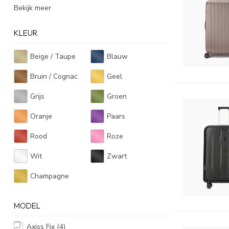
Bekijk meer
KLEUR
Beige / Taupe
Blauw
Bruin / Cognac
Geel
Grijs
Groen
Oranje
Paars
Rood
Roze
Wit
Zwart
Champagne
MODEL
Axiss Fix
(4)