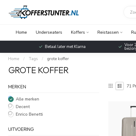
Home
Underseaters
Koffers
Reistassen
Ru
Voor 2
Betaal later met Klarna
bezorg
Home
/
Tags
/
grote koffer
GROTE KOFFER
71
P
MERKEN
Alle merken
Decent
Enrico Benetti
UITVOERING