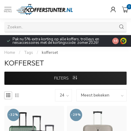
0
MENU
Pak nu 5% extra korting op alle koffers, trolleys en
9.5
reisaccessoires met de kortingscode: zomer2026!
Home
/
Tags
/
kofferset
KOFFERSET
FILTERS
-32%
-29%