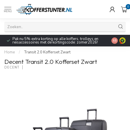
0
MENU
Pak nu 5% extra korting op alle koffers, trolleys en
9.5
reisaccessoires met de kortingscode: zomer2026!
Home
/
Transit 2.0 Kofferset Zwart
Decent Transit 2.0 Kofferset Zwart
DECENT