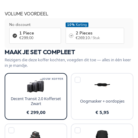
VOLUME VOORDEEL
No discount
10%
Korting
1 Piece
2 Pieces
€299,00
€269,10
/ Stuk
MAAK JE SET COMPLEET
Reizigers die deze koffer kochten, voegden dit toe — alles in één keer
in je mandje.
JOUW KOFFER
Decent Transit 2.0 Kofferset
Oogmasker + oordopjes
Zwart
€ 299,00
€ 5,95