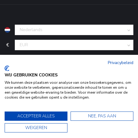
€
Privacybeleid
WIJ GEBRUIKEN COOKIES
We kunnen deze plaatsen voor analyse van onze bezoekersgegevens, om
onze website te verbeteren, gepersonaliseerde inhoud te tonen en om u
een geweldige website-ervaring te bieden. Voor meer informatie over de
cookies die we gebruiken opent u de instellingen.
© Copyright 2026 KofferStunter
- Powered by
Lightspeed
-
Door het gebruiken van onze website, ga je akkoord met het
Begingoed.nl design
gebruik van cookies om onze website te verbeteren.
9.5
ACCEPTEER ALLES
NEE, PAS AAN
Dit bericht verbergen
9.5
WEIGEREN
Bekijk ons Privacy Statement voor meer informatie »
★★★★★
★★★★★