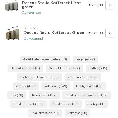
Decent Stella Kofferset Licht
€289,00
groen
Op voorraad
DECENT
Decent Retro Kofferset Groen
€279,00
Op voorraad
4 dubbele zwenkwielen
(60)
bagage
(97)
decent koffer
(349)
Decent koffers
(352)
Koffer
(535)
koffer met 4 wielen
(500)
koffer met tsa
(395)
koffers
(467)
kofferset
(149)
Lichtgewicht
(83)
reis
(70)
Reiskoffer
(457)
Reiskoffer met wielen
(452)
Reiskoffer set
(126)
Reiskoffers
(451)
trolley
(41)
TSA-cijferslot
(68)
vakantie
(70)