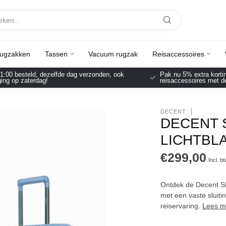
ugzakken
Tassen
Vacuum rugzak
Reisaccessoires
1:00 besteld, dezelfde dag verzonden, ook
Pak nu 5% extra korting
ing op zaterdag!
reisaccessoires met d
DECENT
DECENT 
LICHTBL
€299,00
Incl. b
Ontdek de Decent SM
met een vaste sluiti
reiservaring.
Lees m