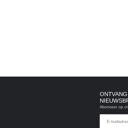
k de wieltjes daarna niet meer aan en klap het
 sluit.
 of het gesloten blijft, en terug naar jouw code
/86L/135L)
CHIKT?
ONTVANG 
NIEUWSB
Abonneer op on