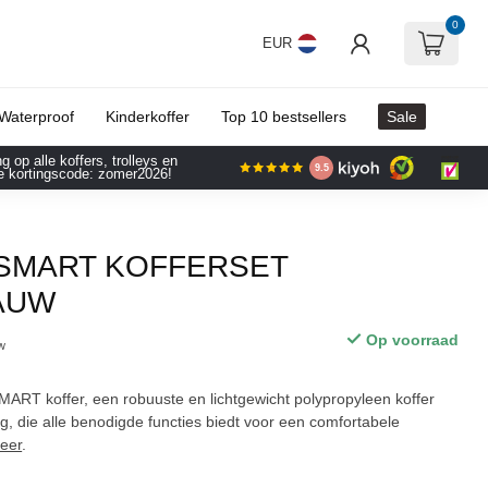
0
EUR
Waterproof
Kinderkoffer
Top 10 bestsellers
Sale
 op alle koffers, trolleys en
9.5
e kortingscode: zomer2026!
SMART KOFFERSET
AUW
Op voorraad
tw
ART koffer, een robuuste en lichtgewicht polypropyleen koffer
ng, die alle benodigde functies biedt voor een comfortabele
eer
.