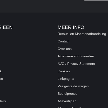
IEËN
MEER INFO
Retour- en Klachtenafhandeling
Contact
Over ons
Algemene voorwaarden
AVG / Privacy Statement
k
Cookies
es
Linkpagina
RSET?
Veelgestelde vragen
Bestelproces
lers
Aflevertijden
VERKRIJGBAAR?