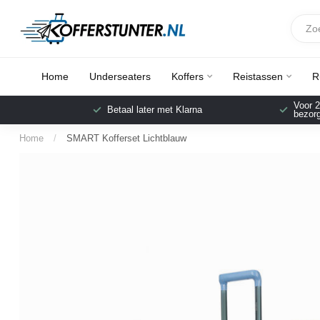
Home
Underseaters
Koffers
Reistassen
R
Voor 2
Betaal later met Klarna
bezorg
Home
/
SMART Kofferset Lichtblauw