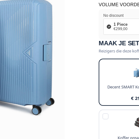
VOLUME VOORD
No discount
1 Piece
€299,00
MAAK JE SE
Reizigers die deze kof
Decent SMART Ko
€ 2
Koffer organ