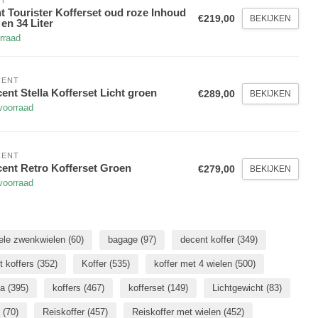
t Tourister Kofferset oud roze Inhoud
€219,00
BEKIJKEN
 en 34 Liter
rraad
CENT
ent Stella Kofferset Licht groen
€289,00
BEKIJKEN
voorraad
CENT
ent Retro Kofferset Groen
€279,00
BEKIJKEN
voorraad
ele zwenkwielen
(60)
bagage
(97)
decent koffer
(349)
t koffers
(352)
Koffer
(535)
koffer met 4 wielen
(500)
sa
(395)
koffers
(467)
kofferset
(149)
Lichtgewicht
(83)
s
(70)
Reiskoffer
(457)
Reiskoffer met wielen
(452)