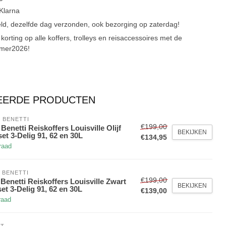
 Klarna
ld, dezelfde dag verzonden, ook bezorging op zaterdag!
korting op alle koffers, trolleys en reisaccessoires met de
omer2026!
EERDE PRODUCTEN
 BENETTI
€199,00
Benetti Reiskoffers Louisville Olijf
BEKIJKEN
et 3-Delig 91, 62 en 30L
€134,95
raad
 BENETTI
€199,00
Benetti Reiskoffers Louisville Zwart
BEKIJKEN
et 3-Delig 91, 62 en 30L
€139,00
raad
NT