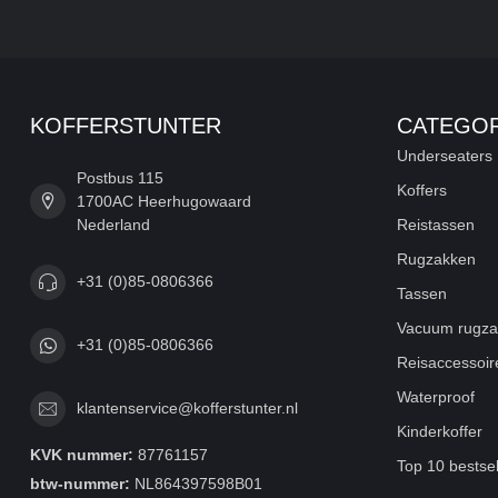
HOE RIJDEN DE KOFFERS OP HET VLIEGVELD?
KOFFERSTUNTER
CATEGOR
WAT DOET HET TSA-CIJFERSLOT PRECIES?
Underseaters
Postbus 115
Koffers
1700AC Heerhugowaard
BLIJFT MIJN KLEDING NETJES IN DEZE KOFFERS?
Nederland
Reistassen
Rugzakken
+31 (0)85-0806366
Tassen
PASSEN DE KOFFERS VAN DE SET IN ELKAAR?
Vacuum rugza
+31 (0)85-0806366
Reisaccessoir
WELKE GARANTIE EN SERVICE KRIJG IK OP DEZE KOFFE
Waterproof
klantenservice@kofferstunter.nl
Kinderkoffer
KVK nummer:
87761157
Top 10 bestsel
IS DEZE SMART KOFFERSET OOK IN ANDERE KLEUREN 
btw-nummer:
NL864397598B01