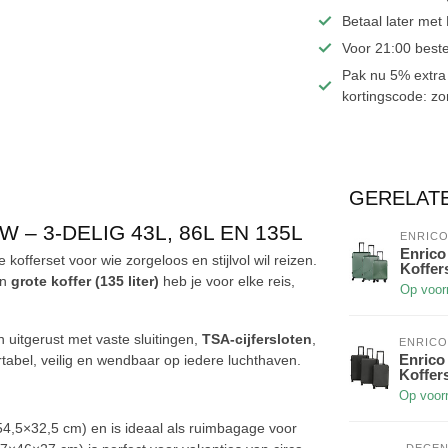
Betaal later met
Voor 21:00 beste
Pak nu 5% extra 
kortingscode: z
GERELAT
– 3-DELIG 43L, 86L EN 135L
ENRICO
Enrico 
 kofferset voor wie zorgeloos en stijlvol wil reizen.
Koffers
n
grote koffer (135 liter)
heb je voor elke reis,
Op voor
 uitgerust met vaste sluitingen,
TSA-cijfersloten
,
ENRICO
Enrico 
rtabel, veilig en wendbaar op iedere luchthaven.
Koffers
Op voor
54,5×32,5 cm) en is ideaal als ruimbagage voor
DECE