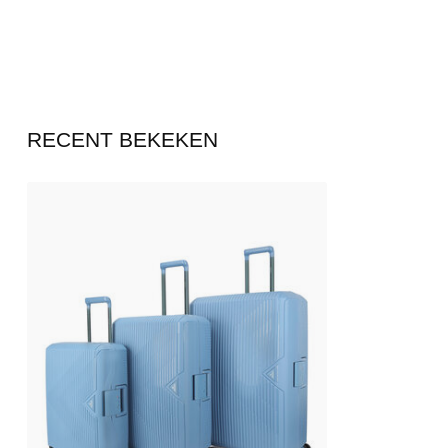
Gewicht
4670 gram
3600 gr
Inhoud
135 liter
86 liter
Sluiting
TSA-cijferslot
TSA-cijfe
Trolleysysteem
Trekstang, 4 wielen
Trekstan
(Fabrieks)garantie
2 jaar
2 jaar
RECENT BEKEKEN
Voordelen 3-delige Decent SMART kofferset
- Complete lichtblauwe kofferset met handbagage, medium en grot
- Stevige harde koffers van duurzaam polypropyleen, licht in gewic
- Alle koffers met TSA-cijferslot, vier soepel rollende wielen en tel
- Overzichtelijke indeling met ritsvak in het deksel en elastische 
- Koffers passen in elkaar en zijn ruimtebesparend op te bergen.
- 2 jaar fabrieksgarantie voor extra zekerheid op je aankoop.
*Let op: handbagage-regels verschillen per luchtvaartmaatschappij
gewichten op de website van jouw airline.
Instellen cijferslot:
Stap 1: Zorg dat het slot op de ingestelde code staat (standaard 0
Stap 2: Open het slot en klap het rode klepje aan de achterkant v