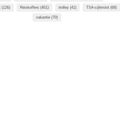
t
(126)
Reiskoffers
(451)
trolley
(41)
TSA-cijferslot
(68)
vakantie
(70)