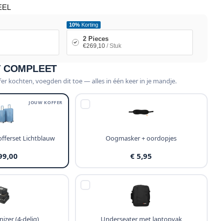
EEL
10%
Korting
2 Pieces
€269,10
/ Stuk
T COMPLEET
fer kochten, voegden dit toe — alles in één keer in je mandje.
JOUW KOFFER
fferset Lichtblauw
Oogmasker + oordopjes
99,00
€ 5,95
izer (4-delig)
Underseater met laptopvak