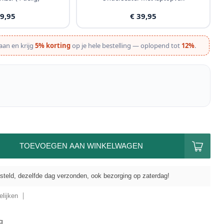
19,95
€ 39,95
aan en krijg
5% korting
op je hele bestelling — oplopend tot
12%
.
TOEVOEGEN AAN WINKELWAGEN
steld, dezelfde dag verzonden, ook bezorging op zaterdag!
lijken
g