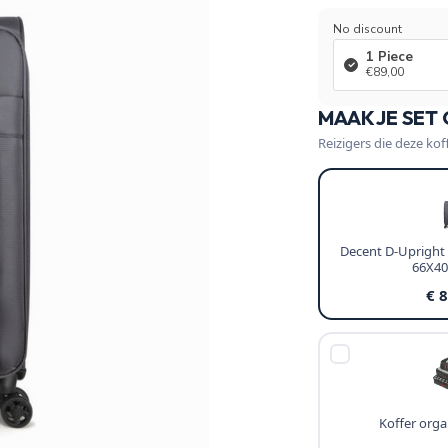
No discount
1 Piece
€89,00
MAAK JE SET
Reizigers die deze kof
Decent D-Upright 
66X4
€ 
Koffer organ