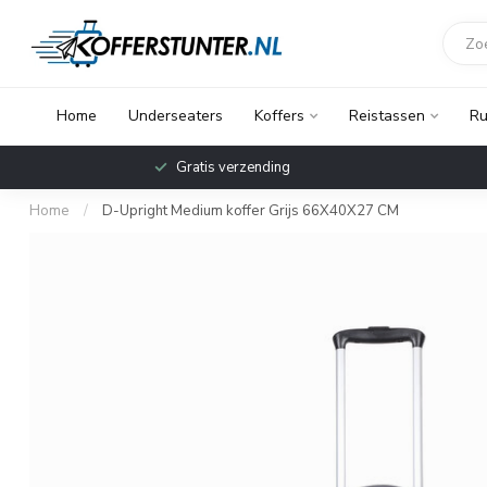
Home
Underseaters
Koffers
Reistassen
Ru
Voor
Betaal later met Klarna
bezo
Home
/
D-Upright Medium koffer Grijs 66X40X27 CM