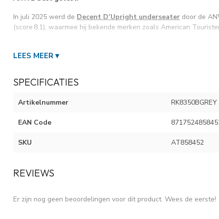
In juli 2025 werd de
Decent D’Upright underseater
door de ANW
(score 8,1), waarmee hij bekende merken zoals American Tourister 
Deze prestatie bevestigt de kwaliteit en betrouwbaarheid van
he
LEES MEER ▾
Decent koffers.
Meer informatie over het TSA slot
SPECIFICATIES
Voor reizen naar USA is een TSA-slot noodzakelijk omdat de do
kunnen kijken, met een TSA-(cijfer)slot is dit mogelijk. Indien u e
Artikelnummer
RK8350BGREY
het risico dat de douane uw koffer openbreekt.
EAN Code
871752485845
SKU
AT858452
REVIEWS
Er zijn nog geen beoordelingen voor dit product. Wees de eerste!
KENMERKEN DECENT D-UPRIGHT KOFFER ME