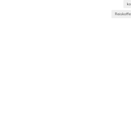
ko
video gemaakt.
Reiskoffe