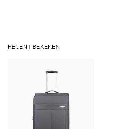
Voor het
instellen van het cijferslot
hebben we een Service 
RECENT BEKEKEN