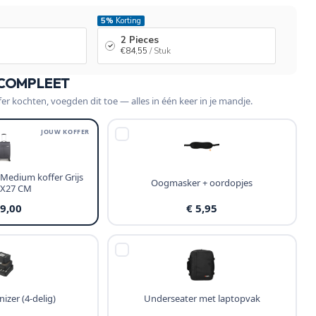
5%
Korting
2 Pieces
€84,55
/ Stuk
 COMPLEET
fer kochten, voegden dit toe — alles in één keer in je mandje.
JOUW KOFFER
Medium koffer Grijs
Oogmasker + oordopjes
0X27 CM
89,00
€ 5,95
izer (4-delig)
Underseater met laptopvak