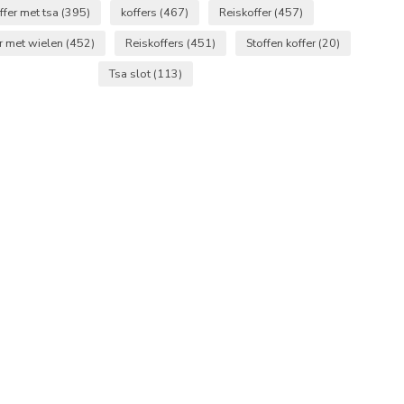
ffer met tsa
(395)
koffers
(467)
Reiskoffer
(457)
r met wielen
(452)
Reiskoffers
(451)
Stoffen koffer
(20)
Tsa slot
(113)