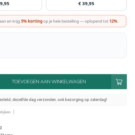
19,95
€ 39,95
aan en krijg
5% korting
op je hele bestelling — oplopend tot
12%
.
TOEVOEGEN AAN WINKELWAGEN
esteld, dezelfde dag verzonden, ook bezorging op zaterdag!
lijken
g