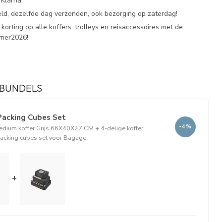
 Klarna
eld, dezelfde dag verzonden, ook bezorging op zaterdag!
korting op alle koffers, trolleys en reisaccessoires met de
omer2026!
BUNDELS
Packing Cubes Set
-4%
edium koffer Grijs 66X40X27 CM
+
4-delige koffer
packing cubes set voor Bagage
+