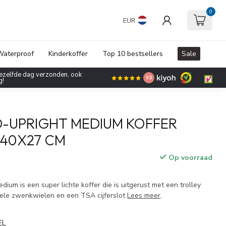
0
EUR
aterproof
Kinderkoffer
Top 10 bestsellers
Sale
ng op alle koffers, trolleys en
9.5
 de kortingscode: zomer2026!
-UPRIGHT MEDIUM KOFFER
X40X27 CM
Op voorraad
w
ium is een super lichte koffer die is uitgerust met een trolley
ele zwenkwielen en een TSA cijferslot
Lees meer
.
EL