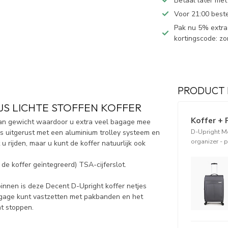
Betaal later met
Voor 21:00 best
Pak nu 5% extra 
kortingscode: z
PRODUCT 
JS LICHTE STOFFEN KOFFER
Koffer + 
 van gewicht waardoor u extra veel bagage mee
D-Upright M
s uitgerust met een aluminium trolley systeem en
organizer - 
 rijden, maar u kunt de koffer natuurlijk ook
n de koffer geïntegreerd) TSA-cijferslot.
binnen is deze Decent D-Upright koffer netjes
agage kunt vastzetten met pakbanden en het
nt stoppen.