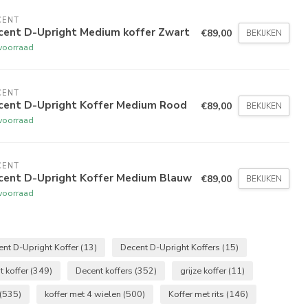
CENT
cent D-Upright Medium koffer Zwart
€89,00
BEKIJKEN
voorraad
CENT
cent D-Upright Koffer Medium Rood
€89,00
BEKIJKEN
voorraad
CENT
cent D-Upright Koffer Medium Blauw
€89,00
BEKIJKEN
voorraad
ent D-Upright Koffer
(13)
Decent D-Upright Koffers
(15)
t koffer
(349)
Decent koffers
(352)
grijze koffer
(11)
(535)
koffer met 4 wielen
(500)
Koffer met rits
(146)