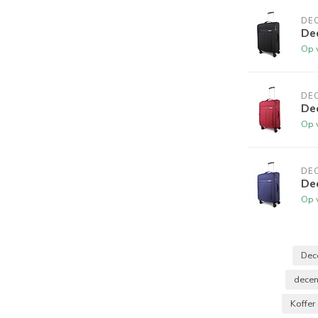
DE
De
Op 
DE
De
Op 
DE
De
Op 
deling kunt u ook bij ons terecht.
Dec
krijgbaar als
medium koffer zwart
,
rood
en
blauw
.
decen
. Extra compact? Ga dan voor de
underseat
Koffer