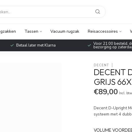
gzakken
Tassen
Vacuum rugzak
Reisaccessoires
W
 21:00 besteld, dezelfde dag verzonden, ook
Pak nu 5% extra korti
rging op zaterdag!
reisaccessoires met
DECENT
DECENT D
GRIJS 66
€89,00
Incl. bt
Decent D-Upright Med
systeem met 4 dubb
VOLUME VOORDE