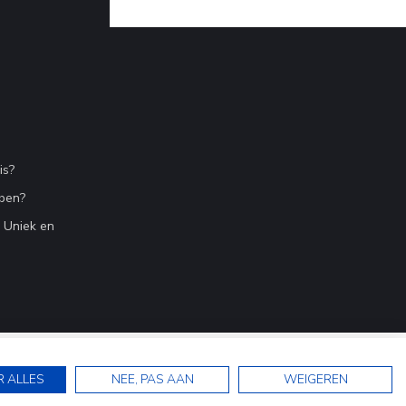
is?
bben?
n Uniek en
R ALLES
NEE, PAS AAN
WEIGEREN