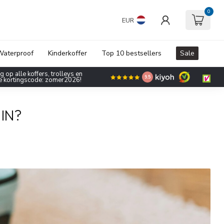
0
EUR
aterproof
Kinderkoffer
Top 10 bestsellers
Sale
 op alle koffers, trolleys en
9.5
de kortingscode: zomer2026!
 IN?