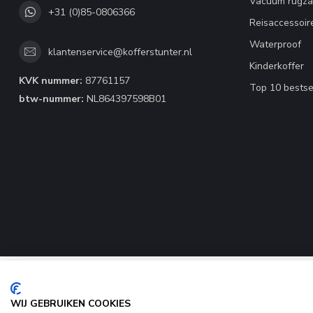
Vacuum rugza
+31 (0)85-0806366
Reisaccessoir
Waterproof
klantenservice@kofferstunter.nl
Kinderkoffer
KVK nummer:
87761157
Top 10 bestse
btw-nummer:
NL864397598B01
WIJ GEBRUIKEN COOKIES