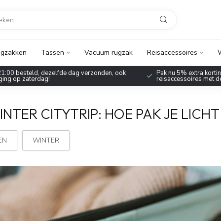
gzakken
Tassen
Vacuum rugzak
Reisaccessoires
W
1:00 besteld, dezelfde dag verzonden, ook
Pak nu 5% extra korting
ing op zaterdag!
reisaccessoires met 
TER CITYTRIP: HOE PAK JE LICHT
EN
WINTER