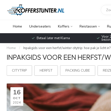
Home
Underseaters
Koffers
Reistassen
Ru
Voor 2
Betaal later met Klarna
bezorg
Home
/
Inpakgids voor een herfst/winter citytrip: hoe pak je licht in?
INPAKGIDS VOOR EEN HERFST/WIN
CITYTRIP
HERFST
PACKING CUBE
REIZ
16
OCT
2024