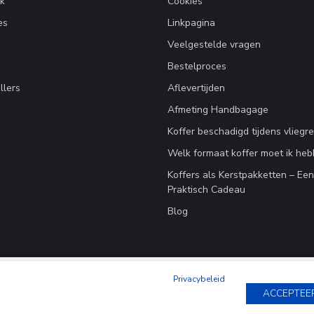
k
Cookies
es
Linkpagina
Veelgestelde vragen
Bestelproces
llers
Aflevertijden
Afmeting Handbagage
Koffer beschadigd tijdens vliegre
Welk formaat koffer moet ik he
Koffers als Kerstpakketten – Ee
Praktisch Cadeau
Blog
Privacybeleid
ACCEPTEE