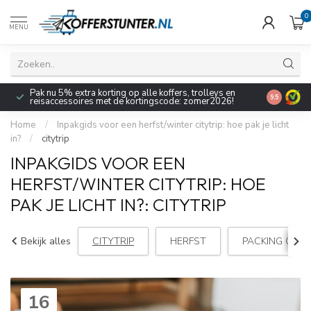
0
MENU
Pak nu 5% extra korting op alle koffers, trolleys en
9.5
reisaccessoires met de kortingscode: zomer2026!
Home
/
Inpakgids voor een herfst/winter citytrip: hoe pak je licht
in?
/
citytrip
INPAKGIDS VOOR EEN
HERFST/WINTER CITYTRIP: HOE
PAK JE LICHT IN?: CITYTRIP
Bekijk alles
CITYTRIP
HERFST
PACKING CUBE
16