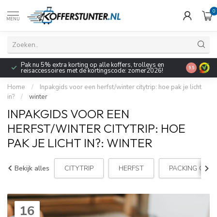
0
MENU
Pak nu 5% extra korting op alle koffers, trolleys en
9.5
reisaccessoires met de kortingscode: zomer2026!
Home
/
Inpakgids voor een herfst/winter citytrip: hoe pak je licht
in?
/
winter
INPAKGIDS VOOR EEN
HERFST/WINTER CITYTRIP: HOE
PAK JE LICHT IN?: WINTER
Bekijk alles
CITYTRIP
HERFST
PACKING CUBE
16