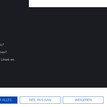
is?
bben?
n Uniek en
R ALLES
NEE, PAS AAN
WEIGEREN