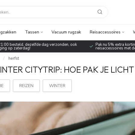
gzakken
Tassen
Vacuum rugzak
Reisaccessoires
W
1:00 besteld, dezelfde dag verzonden, ook
Pak nu 5% extra korting
ing op zaterdag!
reisaccessoires met 
/
herfst
TER CITYTRIP: HOE PAK JE LICHT 
BE
REIZEN
WINTER