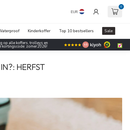
0
EUR
aterproof
Kinderkoffer
Top 10 bestsellers
Sale
 op alle koffers, trolleys en
9.5
de kortingscode: zomer2026!
IN?: HERFST