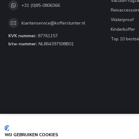
Vacuum rugza
+31 (0)85-0806366
Reisaccessoir
Waterproof
klantenservice@kofferstunter.nl
Kinderkoffer
KVK nummer:
87761157
Top 10 bestse
btw-nummer:
NL864397598B01
WIJ GEBRUIKEN COOKIES