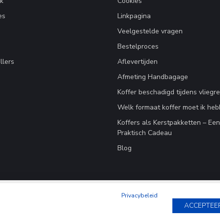
k
Cookies
es
Linkpagina
Veelgestelde vragen
Bestelproces
llers
Aflevertijden
Afmeting Handbagage
Koffer beschadigd tijdens vliegre
Welk formaat koffer moet ik he
Koffers als Kerstpakketten – Ee
Praktisch Cadeau
Blog
Privacybeleid
ACCEPTEE