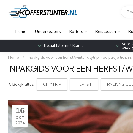
Home
Underseaters
Koffers
Reistassen
Ru
Voor 2
Betaal later met Klarna
bezorg
Home
/
Inpakgids voor een herfst/winter citytrip: hoe pak je licht in?
INPAKGIDS VOOR EEN HERFST/WIN
Bekijk alles
CITYTRIP
HERFST
PACKING CU
16
OCT
2024