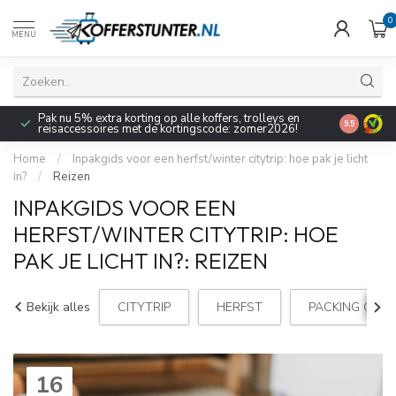
0
MENU
Pak nu 5% extra korting op alle koffers, trolleys en
9.5
reisaccessoires met de kortingscode: zomer2026!
Home
/
Inpakgids voor een herfst/winter citytrip: hoe pak je licht
in?
/
Reizen
INPAKGIDS VOOR EEN
HERFST/WINTER CITYTRIP: HOE
PAK JE LICHT IN?: REIZEN
Bekijk alles
CITYTRIP
HERFST
PACKING CUBE
16