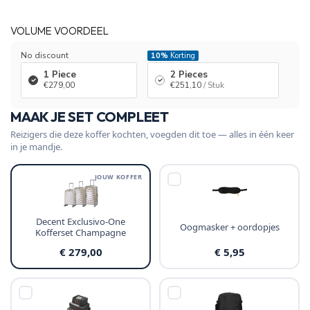
VOLUME VOORDEEL
No discount
10%
Korting
1 Piece
2 Pieces
€279,00
€251,10
/ Stuk
MAAK JE SET COMPLEET
Reizigers die deze koffer kochten, voegden dit toe — alles in één keer
in je mandje.
JOUW KOFFER
Decent Exclusivo-One
Oogmasker + oordopjes
Kofferset Champagne
€ 279,00
€ 5,95