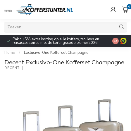
0
MENU
Pak nu 5% extra korting op alle koffers, trolleys en
9.5
reisaccessoires met de kortingscode: zomer2026!
Home
/
Exclusivo-One Kofferset Champagne
Decent Exclusivo-One Kofferset Champagne
DECENT