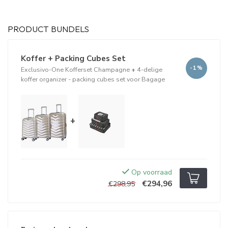
PRODUCT BUNDELS
Koffer + Packing Cubes Set
-1%
Exclusivo-One Kofferset Champagne
+
4-delige
koffer organizer - packing cubes set voor Bagage
+
Op voorraad
€294,96
€298,95