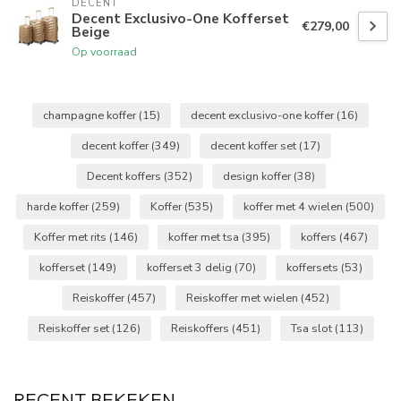
DECENT
Decent Exclusivo-One Kofferset
€279,00
Beige
Op voorraad
champagne koffer
(15)
decent exclusivo-one koffer
(16)
decent koffer
(349)
decent koffer set
(17)
Decent koffers
(352)
design koffer
(38)
harde koffer
(259)
Koffer
(535)
koffer met 4 wielen
(500)
Koffer met rits
(146)
koffer met tsa
(395)
koffers
(467)
kofferset
(149)
kofferset 3 delig
(70)
koffersets
(53)
Reiskoffer
(457)
Reiskoffer met wielen
(452)
Reiskoffer set
(126)
Reiskoffers
(451)
Tsa slot
(113)
RECENT BEKEKEN