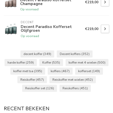
€219,00
Champagne
Op voorraad
DECENT
Decent Paradiso Kofferset
€219,00
Olijfgroen
Op voorraad
decent koffer
(349)
Decent koffers
(352)
harde koffer
(259)
Koffer
(535)
koffer met 4 wielen
(500)
koffer met tsa
(395)
koffers
(467)
kofferset
(149)
Reiskoffer
(457)
Reiskoffer met wielen
(452)
Reiskoffer set
(126)
Reiskoffers
(451)
RECENT BEKEKEN