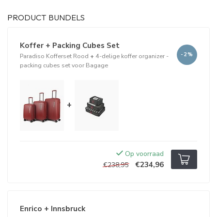
PRODUCT BUNDELS
Koffer + Packing Cubes Set
-2%
Paradiso Kofferset Rood
+
4-delige koffer organizer -
packing cubes set voor Bagage
+
Op voorraad
€234,96
€238,95
Enrico + Innsbruck