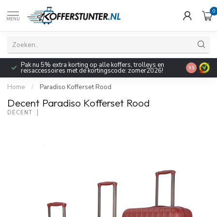
0
MENU
Pak nu 5% extra korting op alle koffers, trolleys en
9.5
reisaccessoires met de kortingscode: zomer2026!
Home
/
Paradiso Kofferset Rood
Decent Paradiso Kofferset Rood
DECENT