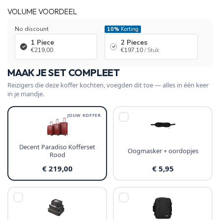
VOLUME VOORDEEL
No discount
10%
Korting
1 Piece
2 Pieces
€219,00
€197,10
/ Stuk
MAAK JE SET COMPLEET
Reizigers die deze koffer kochten, voegden dit toe — alles in één keer
in je mandje.
JOUW KOFFER
Decent Paradiso Kofferset
Oogmasker + oordopjes
Rood
€ 219,00
€ 5,95