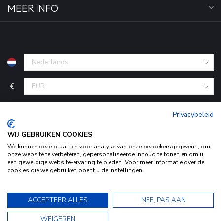
MEER INFO
€
Privacybeleid
WIJ GEBRUIKEN COOKIES
We kunnen deze plaatsen voor analyse van onze bezoekersgegevens, om
onze website te verbeteren, gepersonaliseerde inhoud te tonen en om u
een geweldige website-ervaring te bieden. Voor meer informatie over de
cookies die we gebruiken opent u de instellingen.
© Copyright 2026 KofferStunter
- Powered by
Lightspeed
-
Door het gebruiken van onze website, ga je akkoord met het
Begingoed.nl design
gebruik van cookies om onze website te verbeteren.
9.5
ACCEPTEER ALLES
NEE, PAS AAN
Dit bericht verbergen
9.5
WEIGEREN