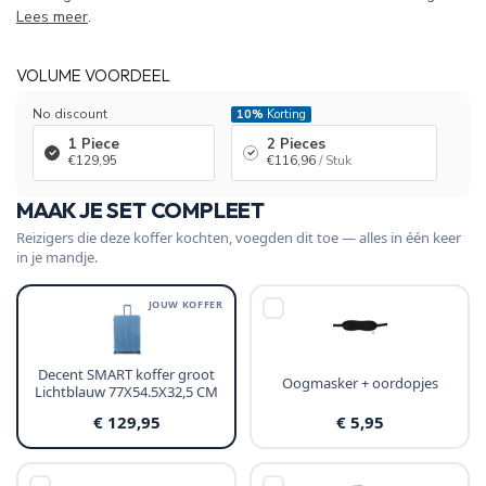
Lees meer
.
VOLUME VOORDEEL
No discount
10%
Korting
1 Piece
2 Pieces
€129,95
€116,96
/ Stuk
MAAK JE SET COMPLEET
Reizigers die deze koffer kochten, voegden dit toe — alles in één keer
in je mandje.
JOUW KOFFER
Decent SMART koffer groot
Oogmasker + oordopjes
Lichtblauw 77X54.5X32,5 CM
€ 129,95
€ 5,95