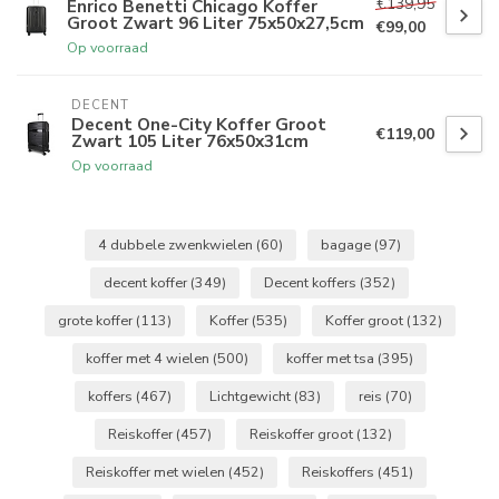
€139,95
Enrico Benetti Chicago Koffer
Groot Zwart 96 Liter 75x50x27,5cm
€99,00
Op voorraad
DECENT
Decent One-City Koffer Groot
€119,00
Zwart 105 Liter 76x50x31cm
Op voorraad
4 dubbele zwenkwielen
(60)
bagage
(97)
decent koffer
(349)
Decent koffers
(352)
grote koffer
(113)
Koffer
(535)
Koffer groot
(132)
koffer met 4 wielen
(500)
koffer met tsa
(395)
koffers
(467)
Lichtgewicht
(83)
reis
(70)
Reiskoffer
(457)
Reiskoffer groot
(132)
Reiskoffer met wielen
(452)
Reiskoffers
(451)