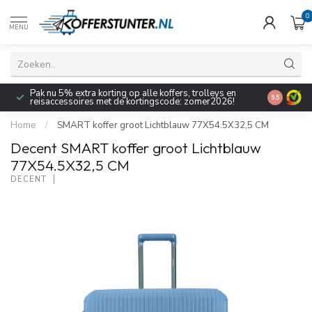
0
MENU
Pak nu 5% extra korting op alle koffers, trolleys en
9.5
reisaccessoires met de kortingscode: zomer2026!
Home
/
SMART koffer groot Lichtblauw 77X54.5X32,5 CM
Decent SMART koffer groot Lichtblauw
77X54.5X32,5 CM
DECENT