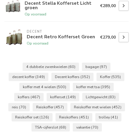
Decent Stella Kofferset Licht
€289,00
groen
Op voorraad
DECENT
Decent Retro Kofferset Groen
€279,00
Op voorraad
4 dubbele zwenkwielen
(60)
bagage
(97)
decent koffer
(349)
Decent koffers
(352)
Koffer
(535)
koffer met 4 wielen
(500)
koffer met tsa
(395)
koffers
(467)
kofferset
(149)
Lichtgewicht
(83)
reis
(70)
Reiskoffer
(457)
Reiskoffer met wielen
(452)
Reiskoffer set
(126)
Reiskoffers
(451)
trolley
(41)
TSA-cijferslot
(68)
vakantie
(70)