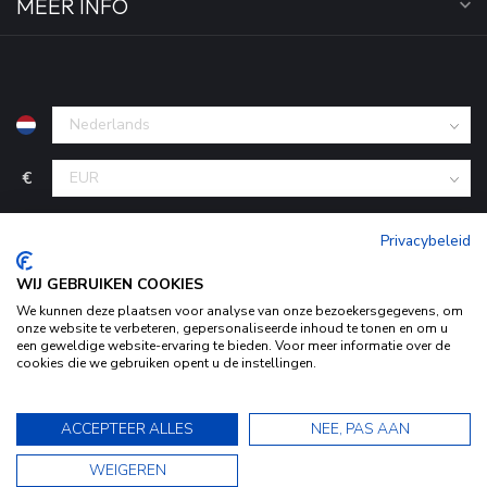
MEER INFO
€
Privacybeleid
WIJ GEBRUIKEN COOKIES
We kunnen deze plaatsen voor analyse van onze bezoekersgegevens, om
onze website te verbeteren, gepersonaliseerde inhoud te tonen en om u
een geweldige website-ervaring te bieden. Voor meer informatie over de
cookies die we gebruiken opent u de instellingen.
© Copyright 2026 KofferStunter
- Powered by
Lightspeed
-
Door het gebruiken van onze website, ga je akkoord met het
Begingoed.nl design
gebruik van cookies om onze website te verbeteren.
9.5
ACCEPTEER ALLES
NEE, PAS AAN
Dit bericht verbergen
9.5
WEIGEREN
Bekijk ons Privacy Statement voor meer informatie »