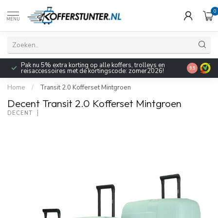
0
MENU
Pak nu 5% extra korting op alle koffers, trolleys en
9.5
reisaccessoires met de kortingscode: zomer2026!
Home
/
Transit 2.0 Kofferset Mintgroen
Decent Transit 2.0 Kofferset Mintgroen
DECENT